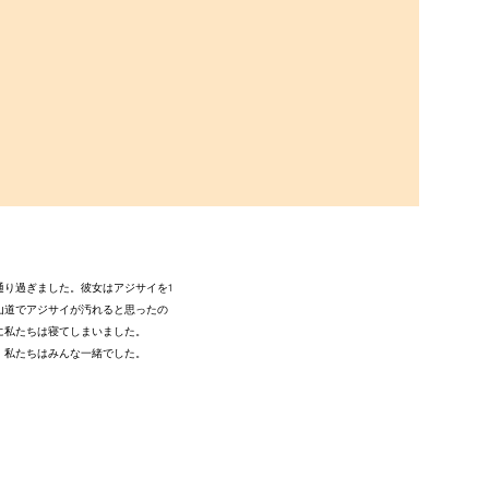
通り過ぎました。彼女はアジサイを1
山道でアジサイが汚れると思ったの
に私たちは寝てしまいました。
、私たちはみんな一緒でした。