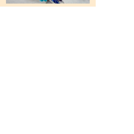
奉心
著者：陳立凡
年｜2024年
サイズ｜≒20×30×10cm
材質｜レーヨン線、銅線、複合材料
受賞｜2024年中国デザイン賞．ファイナリ
スト
鳳心ネックレスは女神への捧げ物から始まりま
した。持続可能性を表すために、伝統的なシン
ボルが置き換えられ、材料も地元の材料に置き
換えられました。縁起の良いシンボルも伝統的
な鳳凰から地元の動物に変更され、何世紀にも
わたる伝統が再解釈されました。
ベルベットの職人技は地元の要素と結びついて
います。豊かな牡丹は山林渓の色から取られ、
高貴なシンボルは台湾の皇帝のキジから取ら
れ、化粧は世界的に有名な台湾のシダで行われ
ます。