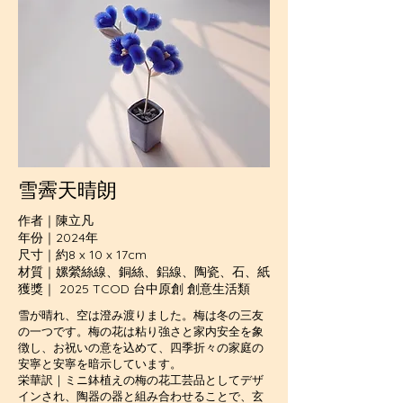
雪霽天晴朗
作者｜陳立凡
年份｜2024年
尺寸｜約8 x 10 x 17cm
材質｜嫘縈絲線、銅絲、鋁線、陶瓷、石、紙
獲獎｜ 2025 TCOD 台中原創 創意生活類
雪が晴れ、空は澄み渡りました。梅は冬の三友
の一つです。梅の花は粘り強さと家内安全を象
徴し、お祝いの意を込めて、四季折々の家庭の
安寧と安寧を暗示しています。
栄華訳｜ミニ鉢植えの梅の花工芸品としてデザ
インされ、陶器の器と組み合わせることで、玄