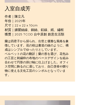
入室自成芳
作者｜陳立凡
年份｜2025年
尺寸｜22 x 22 x 10cm
材質｜嫘縈絲線、銅絲、鋁線、紙、繡框
獲獎｜2025 TCOD 台中原創 創意生活類
蘭は四君子から採られ、出世と優雅な風格を象
徴しています。花の枝は書道の線のように、構
成はシンプルでゆったりとしています。
ベルベットの花の翻訳｜蘭の形を選び、花包み
の工芸と刺繍枠の布地のベースデザインを組み
合わせて円形の掛け軸に仕上げました。オフィ
ス空間に飾るのに適しており、自己啓発や贈り
物に使える文化工芸のシンボルとなっていま
す。