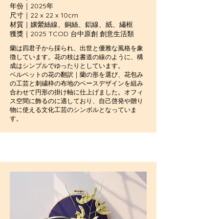
年份｜2025年
尺寸｜22 x 22 x 10cm
材質｜嫘縈絲線、銅絲、鋁線、紙、繡框
獲獎｜2025 TCOD 台中原創 創意生活類
蘭は四君子から採られ、出世と優雅な風格を象
徴しています。花の枝は書道の線のように、構
成はシンプルでゆったりとしています。
ベルベットの花の翻訳｜蘭の形を選び、花包み
の工芸と刺繍枠の布地のベースデザインを組み
合わせて円形の掛け軸に仕上げました。オフィ
ス空間に飾るのに適しており、自己啓発や贈り
物に使える文化工芸のシンボルとなっていま
す。