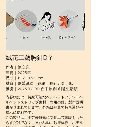
絨花工藝胸針DIY
作者｜陳立凡
年份｜2025年
尺寸｜15 x 10 x 5 cm
材質｜嫘縈絲線、銅絲、胸針五金、紙
獲獎｜2025 TCOD 台中原創 創意生活類
内容物には、持続可能なベルベットフラワーベ
ルベットストリップ素材、専用の針、製作説明
書が含まれています。外箱は軽量で持ち運びや
展示に便利です。
この製品は、手芸愛好家に文化工芸体験をもた
らすだけでなく、文化活動、歓迎体験、ホテル