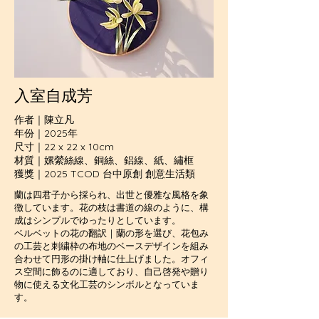
入室自成芳
作者｜陳立凡
年份｜2025年
尺寸｜22 x 22 x 10cm
材質｜嫘縈絲線、銅絲、鋁線、紙、繡框
獲獎｜2025 TCOD 台中原創 創意生活類
蘭は四君子から採られ、出世と優雅な風格を象
徴しています。花の枝は書道の線のように、構
成はシンプルでゆったりとしています。
ベルベットの花の翻訳｜蘭の形を選び、花包み
の工芸と刺繍枠の布地のベースデザインを組み
合わせて円形の掛け軸に仕上げました。オフィ
ス空間に飾るのに適しており、自己啓発や贈り
物に使える文化工芸のシンボルとなっていま
す。