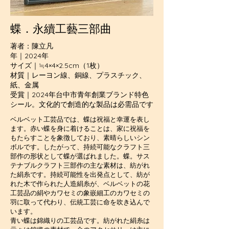
蝶．永續工藝三部曲
著者：陳立凡
年｜2024年
サイズ｜≒4×4×2.5cm（1枚）
材質｜レーヨン線、銅線、プラスチック、
紙、金属
受賞｜2024年台中市青年創業ブランド特色
シール。文化的で創造的な製品は必需品です
ベルベット工芸品では、蝶は祝福と幸運を表し
ます。赤い蝶を身に着けることは、家に祝福を
もたらすことを象徴しており、素晴らしいシン
ボルです。したがって、持続可能なクラフト三
部作の形状として蝶が選ばれました。蝶。サス
テナブルクラフト三部作の主な素材は、紡がれ
た絹糸です。持続可能性を出発点として、紡が
れた木で作られた人造絹糸が、ベルベットの花
工芸品の絹やカワセミの象嵌細工のカワセミの
羽に取って代わり、伝統工芸に命を吹き込んで
います。
青い蝶は錦織りの工芸品です。紡がれた絹糸は