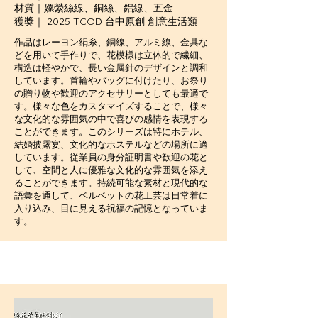
材質｜嫘縈絲線、銅絲、鋁線、五金
獲獎｜ 2025 TCOD 台中原創 創意生活類
作品はレーヨン絹糸、銅線、アルミ線、金具な
どを用いて手作りで、花模様は立体的で繊細、
構造は軽やかで、長い金属針のデザインと調和
しています。首輪やバッグに付けたり、お祭り
の贈り物や歓迎のアクセサリーとしても最適で
す。様々な色をカスタマイズすることで、様々
な文化的な雰囲気の中で喜びの感情を表現する
ことができます。このシリーズは特にホテル、
結婚披露宴、文化的なホステルなどの場所に適
しています。従業員の身分証明書や歓迎の花と
して、空間と人に優雅な文化的な雰囲気を添え
ることができます。持続可能な素材と現代的な
語彙を通して、ベルベットの花工芸は日常着に
入り込み、目に見える祝福の記憶となっていま
す。