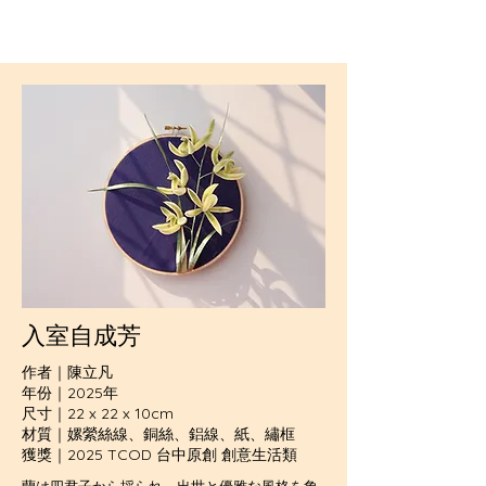
入室自成芳
作者｜陳立凡
年份｜2025年
尺寸｜22 x 22 x 10cm
材質｜嫘縈絲線、銅絲、鋁線、紙、繡框
獲獎｜2025 TCOD 台中原創 創意生活類