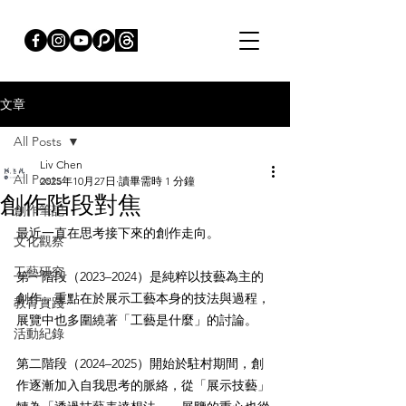
文章
All Posts
Liv Chen
All Posts
2025年10月27日
讀畢需時 1 分鐘
創作階段對焦
創作筆記
最近一直在思考接下來的創作走向。
文化觀察
工藝研究
第一階段（2023–2024）是純粹以技藝為主的
創作，重點在於展示工藝本身的技法與過程，
教育實踐
展覽中也多圍繞著「工藝是什麼」的討論。
活動紀錄
第二階段（2024–2025）開始於駐村期間，創
作逐漸加入自我思考的脈絡，從「展示技藝」