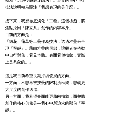
轉為「透過技藝表達想法」。展覽的重心也從
技法說明轉為關注「我想表現的是什麼」。
接下來，我想徹底淡化「工藝」這個標籤，將
焦點拉回「陳立凡」創作的內容本身。
目前的方向是：
「絨花、蓪草等工藝作為技法，透過堆疊來呈
現『寧靜』。藉由堆疊的局部，讓觀者在移動
中自行對焦，看見本體。表面看似抽象，實際
上是具象的。」
這是我目前希望長期持續發展的方向。
一方面，不想再被技藝的限制所框架，想朝更
大尺度的創作邁進。
另一方面，我希望畫面能更趨向抽象，而整體
創作的核心仍然是—我心中所追求的那份「寧
靜」。