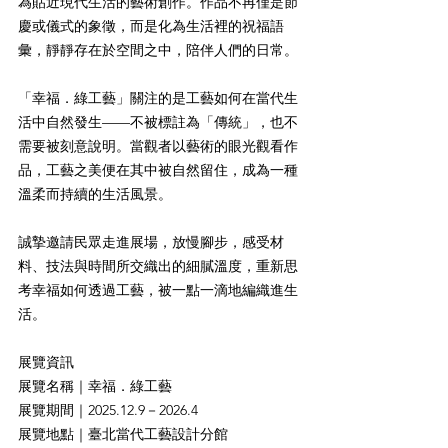
為貼近現代生活的藝術創作。作品不再僅是節
慶或儀式的象徵，而是化為生活裡的祝福語
彙，靜靜存在於空間之中，陪伴人們的日常。
「幸福．綠工藝」關注的是工藝如何在當代生
活中自然發生——不被標註為「傳統」，也不
需要被刻意說明。當觀者以藝術的眼光觀看作
品，工藝之美便在其中被自然留住，成為一種
溫柔而持續的生活風景。
誠摯邀請民眾走進展場，放慢腳步，感受材
料、技法與時間所交織出的細膩溫度，重新思
考幸福如何透過工藝，被一點一滴地編織進生
活。
展覽資訊
展覽名稱｜幸福．綠工藝
展覽期間｜2025.12.9－2026.4
展覽地點｜臺北當代工藝設計分館