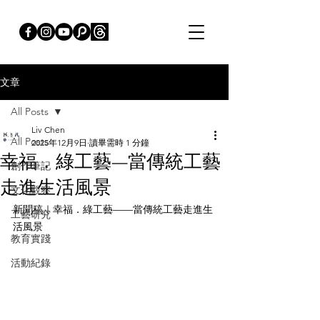
文章
All Posts
Liv Chen
All Posts
2025年12月9日
讀畢需時 1 分鐘
幸福．綠工藝—當傳統工藝
創作筆記
走進生活風景
文化觀察
新聞稿｜幸福．綠工藝——當傳統工藝走進生
工藝研究
活風景
教育實踐
活動紀錄