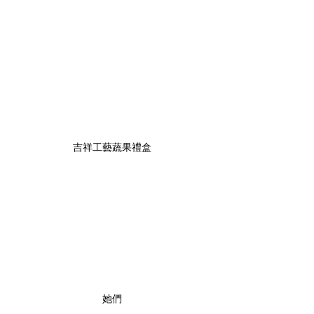
吉祥工藝蔬果禮盒
她們