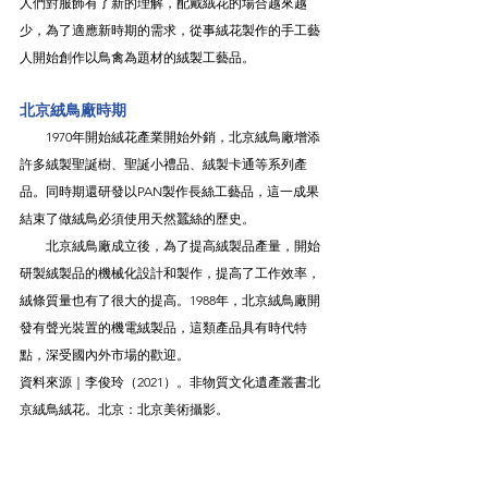
人們對服飾有了新的理解，配戴絨花的場合越來越
少，為了適應新時期的需求，從事絨花製作的手工藝
人開始創作以鳥禽為題材的絨製工藝品。
北京絨鳥廠時期
　　1970年開始絨花產業開始外銷，北京絨鳥廠增添
許多絨製聖誕樹、聖誕小禮品、絨製卡通等系列產
品。同時期還研發以PAN製作長絲工藝品，這一成果
結束了做絨鳥必須使用天然蠶絲的歷史。
　　北京絨鳥廠成立後，為了提高絨製品產量，開始
研製絨製品的機械化設計和製作，提高了工作效率，
絨條質量也有了很大的提高。1988年，北京絨鳥廠開
發有聲光裝置的機電絨製品，這類產品具有時代特
點，深受國內外市場的歡迎。
資料來源｜李俊玲（2021）。非物質文化遺產叢書北
京絨鳥絨花。北京：北京美術攝影。