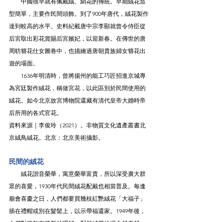
　　中國很早就有佩戴絨、絹花的傳統。早期絨花造
型簡單，主要作民間頭飾。到了900年唐代，絨花製作
達到較高的水平。史料紀載唐中宗李顯就曾令侍臣從
后宮取出彩花賞賜后宮嬪妃，以迎新春。在傳世的唐
周昉簪花仕女圖卷中，也描繪過唐朝貴族婦女簪花出
遊的場面。
　　1636年明清時，曾將揚州的能工巧匠招進京城專
為宮廷製作絨花，稱做宮花，以此區別於民間使用的
絨花。如今北京故宮博物院還藏有清代皇帝大婚時帝
后所用的各式官花。
資料來源｜李俊玲（2021）。非物質文化遺產叢書北
京絨鳥絨花。北京：北京美術攝影。
民間的絨花
　　絨花諧音榮華，寓意榮華富貴，所以深受廣大群
眾的喜愛，1930年代民間絨花配戴也相當普及。每逢
廟會喜慶之日，人們都要買幾枝紅艷絨花「大福子」
插在禮帽或別在髮髻上，以示帶福還家。1949年後，