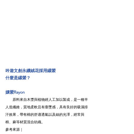
吟遊文創永續絨花採用縲縈
什麼是縲縈？
嫘縈Rayon
　　原料來自木漿與植物經人工加以製成，是一種半
人造纖維，質地柔軟且有垂墜感，具有良好的吸濕排
汗效果，帶有棉的舒適透氣以及絲的光澤，經常與
棉、麻等材質混合紡織。
參考來源｜