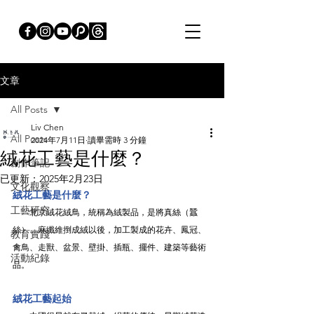
文章
All Posts
Liv Chen
All Posts
2024年7月11日
讀畢需時 3 分鐘
絨花工藝是什麼？
創作筆記
已更新：
2025年2月23日
文化觀察
絨花工藝是什麼？
工藝研究
　　北京絨花絨鳥，統稱為絨製品，是將真絲（蠶
絲）、麻纖維捯成絨以後，加工製成的花卉、鳳冠、
教育實踐
禽鳥、走獸、盆景、壁掛、插瓶、擺件、建築等藝術
活動紀錄
品。
絨花工藝起始