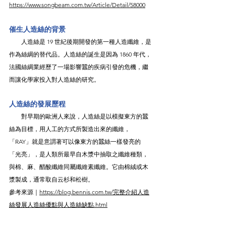
https://www.songbeam.com.tw/Article/Detail/58000
催生人造絲的背景
　　人造絲是 19 世紀後期開發的第一種人造纖維，是
作為絲綢的替代品。人造絲的誕生是因為 1860 年代，
法國絲綢業經歷了一場影響蠶的疾病引發的危機，繼
而讓化學家投入對人造絲的研究。
人造絲的發展歷程
　　對早期的歐洲人來說，人造絲是以模擬東方的蠶
絲為目標，用人工的方式所製造出來的纖維，
「RAY」就是意謂著可以像東方的蠶絲一樣發亮的
「光亮」，是人類所最早自木漿中抽取之纖維種類，
與棉、麻、醋酸纖維同屬纖維素纖維。它由棉絨或木
漿製成，通常取自云杉和松樹。
參考來源｜
https://blog.bennis.com.tw/完整介紹人造
絲發展人造絲優點與人造絲缺點.html