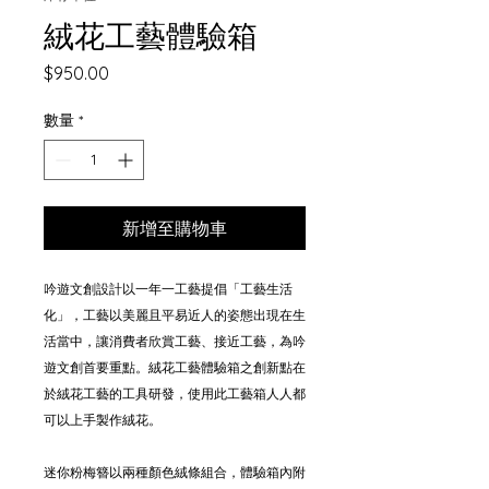
絨花工藝體驗箱
價
$950.00
格
數量
*
新增至購物車
吟遊文創設計以一年一工藝提倡「工藝生活
化」，工藝以美麗且平易近人的姿態出現在生
活當中，讓消費者欣賞工藝、接近工藝，為吟
遊文創首要重點。絨花工藝體驗箱之創新點在
於絨花工藝的工具研發，使用此工藝箱人人都
可以上手製作絨花。
迷你粉梅簪以兩種顏色絨條組合，體驗箱內附