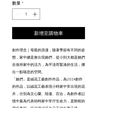
數量
*
新增至購物車
創作理念｜母親的浪漫，隨著季節有不同的姿
態，家中總是會出現她們，從小到大都是她們
在保持家中的活力，為平淡而緊湊的生活，挪
出一點喘息的空間。
「她們」是絨花工藝創作作品，為2024創作
的作品，以絨花工藝表現小時家中常出現的花
卉，分別為文心蘭、陸蓮、百合，為創作者記
憶中最為代表幼時家中常佇生命力，是附框的
壁掛畫框，可保護絨花作品不被灰塵干擾。
材質｜縲縈絲線、銅絲、含框作品
尺寸｜39 x 28 x 10 cm
得獎設計｜2024臺灣綠工藝 Taiwan Green