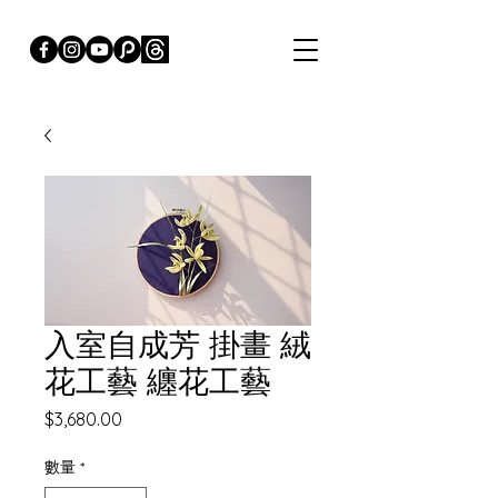
入室自成芳 掛畫 絨
花工藝 纏花工藝
價
$3,680.00
格
數量
*