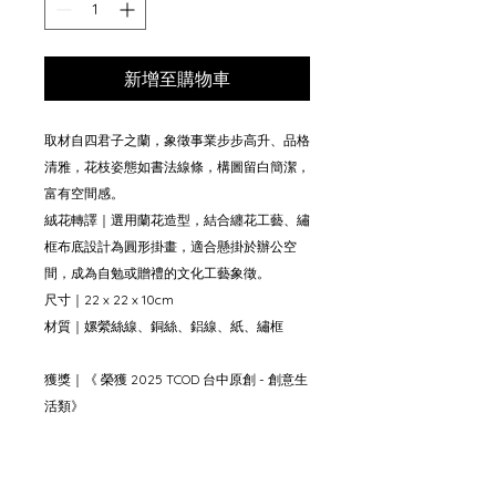
新增至購物車
取材自四君子之蘭，象徵事業步步高升、品格
清雅，花枝姿態如書法線條，構圖留白簡潔，
富有空間感。
絨花轉譯｜選用蘭花造型，結合纏花工藝、繡
框布底設計為圓形掛畫，適合懸掛於辦公空
間，成為自勉或贈禮的文化工藝象徵。
尺寸｜22 x 22 x 10cm
材質｜嫘縈絲線、銅絲、鋁線、紙、繡框
獲獎｜《 榮獲 2025 TCOD 台中原創 - 創意生
活類》
綠色友善｜以符合FSC認證以及OEKO-TEX標
準的MIT縲縈絲線取代傳統蠶絲材料，減少材
料國際運輸的消耗以及避免使用動物性的材