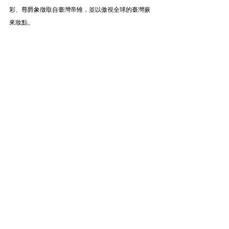
彩、尊爵象徵取自臺灣帝雉，並以傲視全球的臺灣蕨
來妝點。