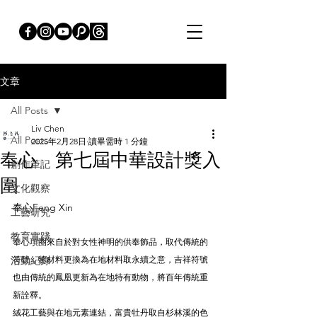
文章
All Posts
Liv Chen
All Posts
2025年2月28日
讀畢需時 1 分鐘
奉心 第七屆中華設計獎入
創作筆記
圍
文化觀察
奉心Feng Xin
工藝研究
教育實踐
奉心項圈來自於對女性神明的供奉飾品，取代傳統的
活動紀錄
符號，將材料更換為在地材料取永續之意，吉祥符號
也由傳統的鳳凰更新為在地特有動物，將百年傳統重
新詮釋。
絨花工藝與在地元素連結，富貴牡丹取自杉林溪的色