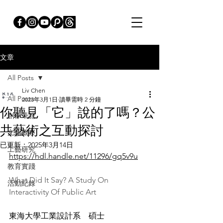
文章
All Posts
Liv Chen
All Posts
2023年3月1日
讀畢需時 2 分鐘
你聽見「它」說的了嗎？公
創作筆記
共藝術之互動探討
文化觀察
已更新：
2025年3月14日
工藝研究
https://hdl.handle.net/11296/gq5v9u
教育實踐
What Did It Say? A Study On 
活動紀錄
Interactivity Of Public Art
東海大學工業設計系　碩士